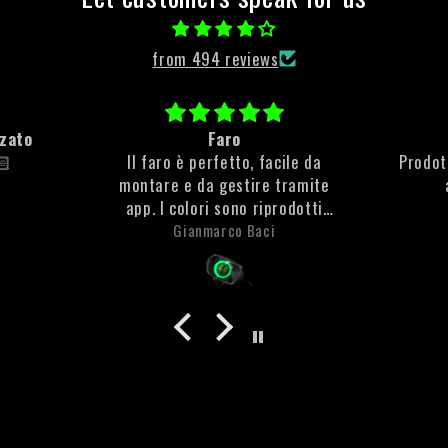
from 494 reviews
Tutto ottimo
bocce
ile da
Prodotti veramente di qualità e
fatta 
ramite
ad un buon prezzo.
d
odotti
Consigliassimo
e molto
Samuele Proietto
che non
ta la
anti
olto
 è stata
to di