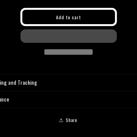
for
for
x
x
Add to cart
difference
difference
rgb
rgb
headlight
headlight
ing and Tracking
ance
Share