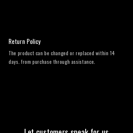
Return Policy
The product can be changed or replaced within 14
days. from purchase through assistance.
Let customers speak for us