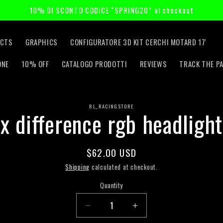
10% DI SCONTO CODICE “SPRING20” al checkout
CTS
GRAPHICS
CONFIGURATORE 3D KIT CERCHI MOTARD 17'
ONE
10% OFF
CATALOGO PRODOTTI
REVIEWS
TRACK THE P
RL_RACINGSTORE
o
x difference rgb headlight
t
ation
Regular
$62.00 USD
price
Shipping
calculated at checkout.
Quantity
Quantity
Decrease
Increase
quantity
quantity