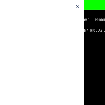
Skip to
content
HOME
PRODU
IMMATRICOLAZI
Skip t
produc
inform