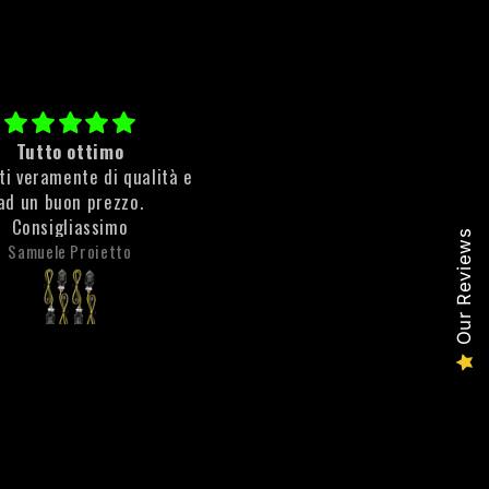
tta olio freno radiale
Cleaner Rust
molto bene e soprattutto
ottimo prodotto rimuove sub
i buonissima qualità
la ruggine!
Our Reviews
Filippo Santoni
Anonimo