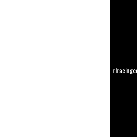
Seguici su instagram
rlracing
@RL_RacingComponents