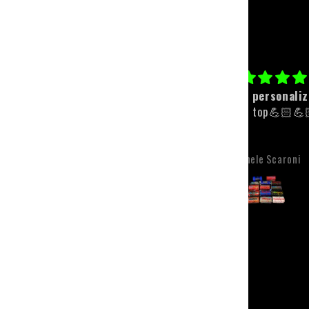
Paracolpi personalizzato
Faro
Qualità top💪🏻💪🏻
Il faro è perfetto, fac
montare e da gestire t
app. I colori sono ripr
molto bene e sono anch
Michele Scaroni
Gianmarco Baci
visibili. L'unica pecca, 
riguarda il faro, è sta
spedizione che, tra t
problemi si è fatta m
desiderare. Però l'attesa
ripagata con un prodot
qualità