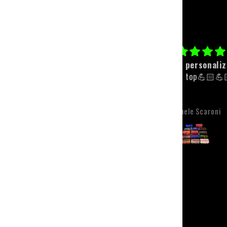
Paracolpi personalizzato
Faro
Qualità top💪🏻💪🏻
Il faro è perfetto, fac
montare e da gestire t
app. I colori sono ripr
molto bene e sono anch
Michele Scaroni
Gianmarco Baci
visibili. L'unica pecca, 
riguarda il faro, è sta
spedizione che, tra t
problemi si è fatta m
desiderare. Però l'attesa
ripagata con un prodot
qualità