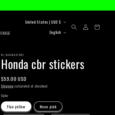
C
United States | USD $
Log
Cart
o
L
in
English
ACKAGE
u
a
n
n
t
RL_RACINGSTORE
g
Honda cbr stickers
r
u
y
a
Regular
$59.00 USD
/
g
price
Shipping
calculated at checkout.
r
e
Color
e
Fluo yellow
Neon pink
g