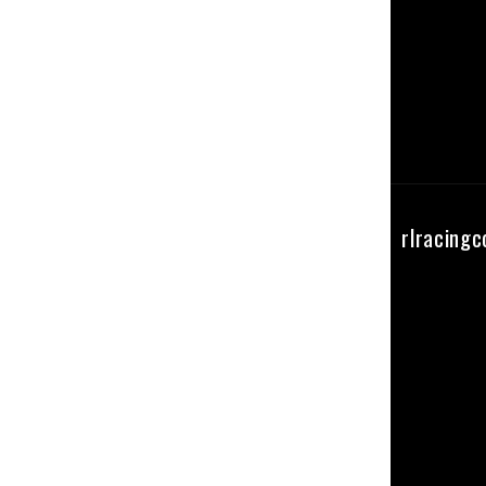
Seguici su instagram
rlracing
@RL_RacingComponents