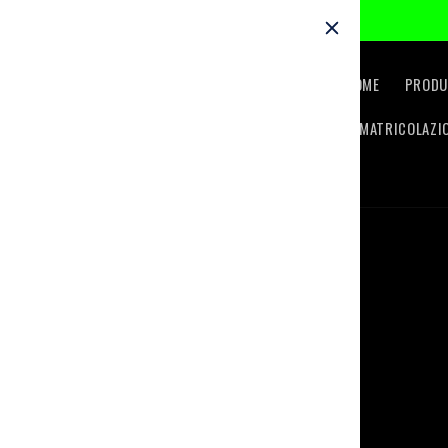
Skip to
content
HOME
PRODU
IMMATRICOLAZI
Skip to
product
information