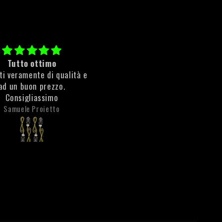
tta olio freno radiale
Cleaner Rust
molto bene e soprattutto
ottimo prodotto rimuove sub
i buonissima qualità
la ruggine!
Filippo Santoni
Anonimo