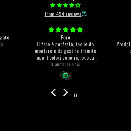
from 494 reviews
Tutto ottimo
bocce
ile da
Prodotti veramente di qualità e
fatta 
ramite
ad un buon prezzo.
d
odotti
Consigliassimo
e molto
Samuele Proietto
che non
ta la
anti
olto
 è stata
to di