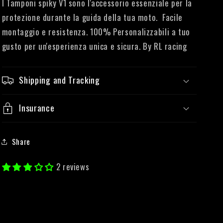
I Tamponi spiky V1 sono l'accessorio essenziale per la
protezione durante la guida della tua moto. Facile
SUZUKI
montaggio e resistenza. 100% Personalizzabili a tuo
FANTIC
gusto per un'esperienza unica e sicura. By RL racing
HUSQVARNA
Shipping and Tracking
RL
Insurance
VENT
Share
2 reviews