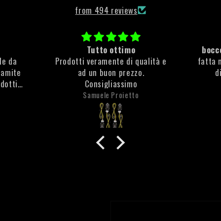
from 494 reviews
Tutto ottimo
bocce
ile da
Prodotti veramente di qualità e
fatta 
ramite
ad un buon prezzo.
d
odotti
Consigliassimo
e molto
Samuele Proietto
che non
ta la
anti
olto
 è stata
to di