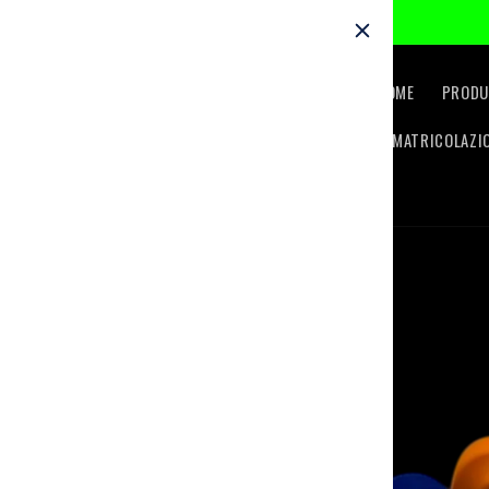
Skip to
content
HOME
PRODU
IMMATRICOLAZI
Skip to
product
information