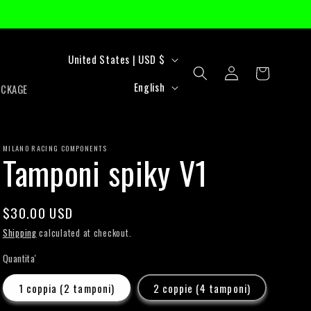
C
United States | USD $
Log
Cart
o
L
in
English
ACKAGE
u
a
n
n
t
MILANO RACING COMPONENTS
g
Tamponi spiky V1
r
u
y
a
Regular
$30.00 USD
/
g
price
Shipping
calculated at checkout.
r
e
Quantita'
e
1 coppia (2 tamponi)
2 coppie (4 tamponi)
g