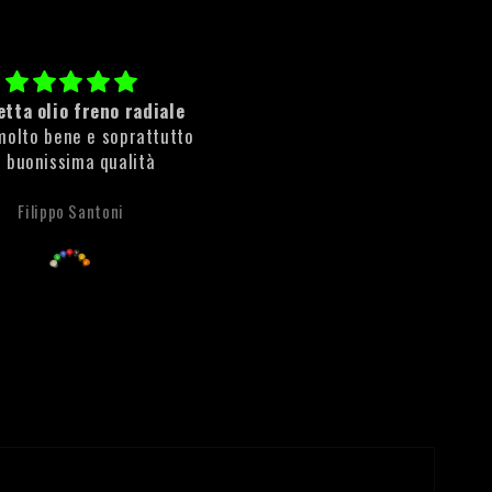
tta olio freno radiale
Cleaner Rust
molto bene e soprattutto
ottimo prodotto rimuove sub
i buonissima qualità
la ruggine!
Filippo Santoni
Anonimo