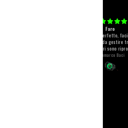
Paracolpi personalizzato
Faro
Qualità top💪🏻💪🏻
Il faro è perfetto, fac
montare e da gestire t
app. I colori sono ripr
molto bene e sono anch
Michele Scaroni
Gianmarco Baci
visibili. L'unica pecca, 
riguarda il faro, è sta
spedizione che, tra t
problemi si è fatta m
desiderare. Però l'attesa
ripagata con un prodot
qualità