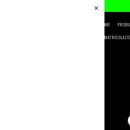
Skip to
content
HOME
PRODU
IMMATRICOLAZI
Skip t
produc
inform