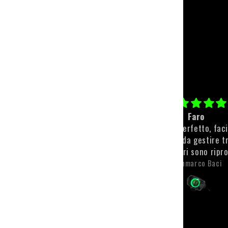
Paracolpi personalizzato
Faro
Qualità top💪🏻💪🏻
Il faro è perfetto, fac
montare e da gestire t
app. I colori sono ripr
molto bene e sono anch
Michele Scaroni
Gianmarco Baci
visibili. L'unica pecca, 
riguarda il faro, è sta
spedizione che, tra t
problemi si è fatta m
desiderare. Però l'attesa