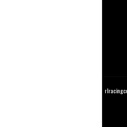
Seguici su instagram
rlracing
@RL_RacingComponents