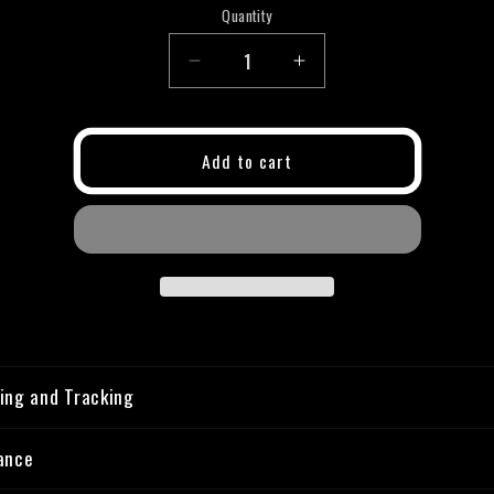
Quantity
Quantity
Decrease
Increase
quantity
quantity
for
for
Personalization
Personalization
Add to cart
ing and Tracking
ance