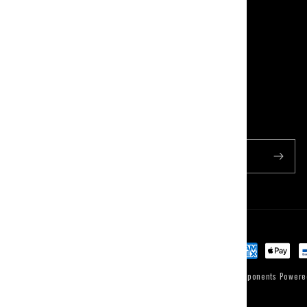
Ricevi offerte e novita'
Email
Payment
methods
© 2026,
Milano Racing Components
Powere