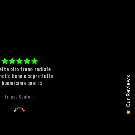
tta olio freno radiale
Cleaner Rust
molto bene e soprattutto
ottimo prodotto rimuove sub
Our Reviews
i buonissima qualità
la ruggine!
Filippo Santoni
Anonimo