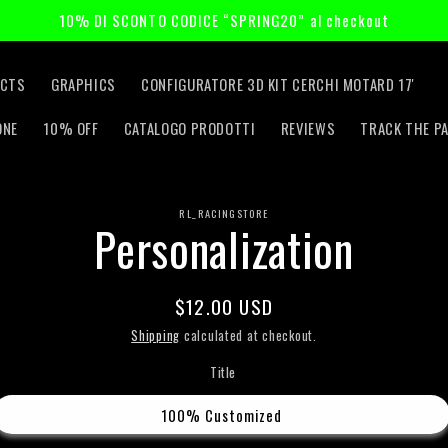
10% DI SCONTO CODICE “SPRING20” al checkout
CTS
GRAPHICS
CONFIGURATORE 3D KIT CERCHI MOTARD 17'
ONE
10% OFF
CATALOGO PRODOTTI
REVIEWS
TRACK THE P
RL_RACINGSTORE
o
Personalization
t
ation
Regular
$12.00 USD
price
Shipping
calculated at checkout.
Title
100% Customized