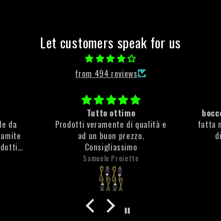
Let customers speak for us
from 494 reviews
Tutto ottimo
bocce
ile da
Prodotti veramente di qualità e
fatta 
ramite
ad un buon prezzo.
d
odotti
Consigliassimo
e molto
Samuele Proietto
che non
ta la
anti
olto
 è stata