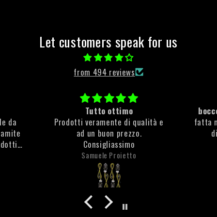
Let customers speak for us
from 494 reviews
Tutto ottimo
bocce
ile da
Prodotti veramente di qualità e
fatta 
ramite
ad un buon prezzo.
d
odotti
Consigliassimo
e molto
Samuele Proietto
che non
ta la
anti
olto
 è stata