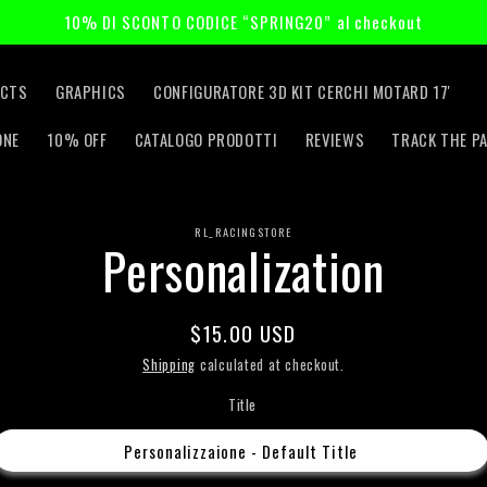
10% DI SCONTO CODICE “SPRING20” al checkout
CTS
GRAPHICS
CONFIGURATORE 3D KIT CERCHI MOTARD 17'
ONE
10% OFF
CATALOGO PRODOTTI
REVIEWS
TRACK THE P
RL_RACINGSTORE
o
Personalization
t
ation
Regular
$15.00 USD
price
Shipping
calculated at checkout.
Title
Personalizzaione - Default Title