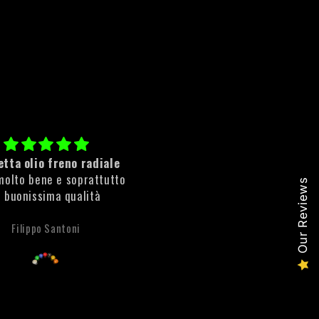
tta olio freno radiale
Cleaner Rust
molto bene e soprattutto
ottimo prodotto rimuove sub
Our Reviews
i buonissima qualità
la ruggine!
Filippo Santoni
Anonimo