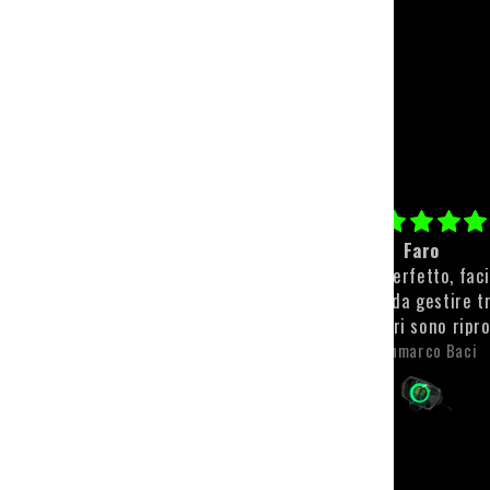
Paracolpi personalizzato
Faro
Qualità top💪🏻💪🏻
Il faro è perfetto, fac
montare e da gestire t
app. I colori sono ripr
molto bene e sono anch
Michele Scaroni
Gianmarco Baci
visibili. L'unica pecca, 
riguarda il faro, è sta
spedizione che, tra t
problemi si è fatta m
desiderare. Però l'attesa