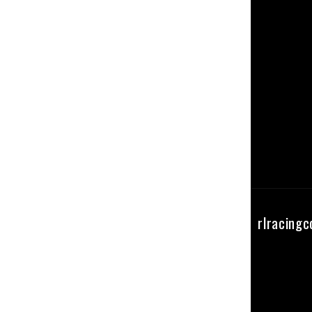
Seguici su instagram
rlracing
@RL_RacingComponents