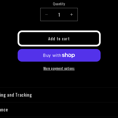
Quantity
Quantity
Decrease
Increase
quantity
quantity
for
for
Personalization
Personalization
Add to cart
More payment options
ing and Tracking
ance