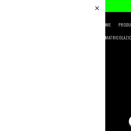
Skip to
content
HOME
PRODU
IMMATRICOLAZI
Skip t
produc
inform