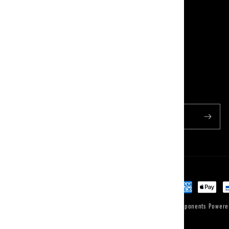
Ricevi offerte e novita'
Email
Payment
methods
© 2026,
Milano Racing Components
Powere