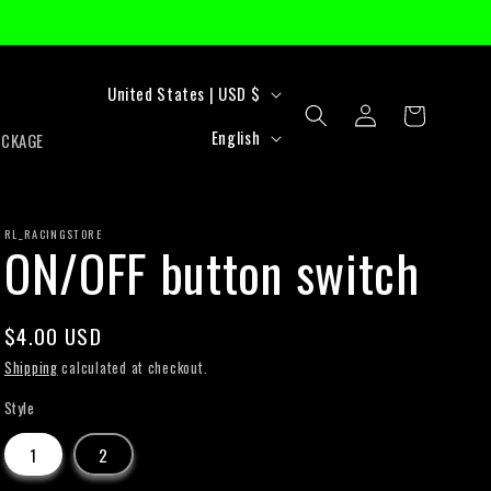
C
United States | USD $
Log
Cart
o
L
in
English
ACKAGE
u
a
n
n
t
RL_RACINGSTORE
g
ON/OFF button switch
r
u
y
a
Regular
$4.00 USD
/
g
price
Shipping
calculated at checkout.
r
e
Style
e
1
2
g