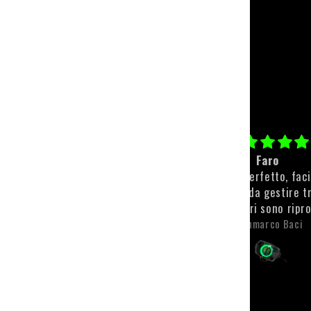
Paracolpi personalizzato
Faro
Qualità top💪🏻💪🏻
Il faro è perfetto, fac
montare e da gestire t
app. I colori sono ripr
molto bene e sono anch
Michele Scaroni
Gianmarco Baci
visibili. L'unica pecca, 
riguarda il faro, è sta
spedizione che, tra t
problemi si è fatta m
desiderare. Però l'attesa