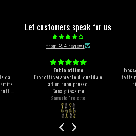
Let customers speak for us
from 494 reviews
Tutto ottimo
bocce
ile da
Prodotti veramente di qualità e
fatta 
ramite
ad un buon prezzo.
d
odotti
Consigliassimo
e molto
Samuele Proietto
che non
ta la
anti
olto
 è stata