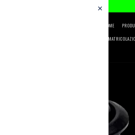
Skip to
content
HOME
PRODU
IMMATRICOLAZI
Skip to
product
information