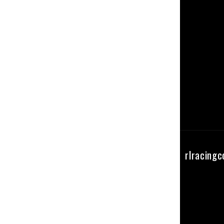
Seguici su instagram
rlracing
@RL_RacingComponents