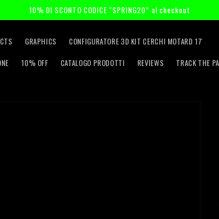
10% DI SCONTO CODICE “SPRING20” al checkout
CTS
GRAPHICS
CONFIGURATORE 3D KIT CERCHI MOTARD 17'
ONE
10% OFF
CATALOGO PRODOTTI
REVIEWS
TRACK THE P