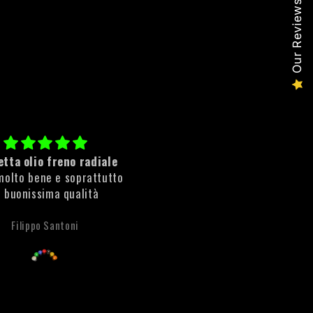
Our Reviews
tta olio freno radiale
Cleaner Rust
molto bene e soprattutto
ottimo prodotto rimuove sub
i buonissima qualità
la ruggine!
Filippo Santoni
Anonimo