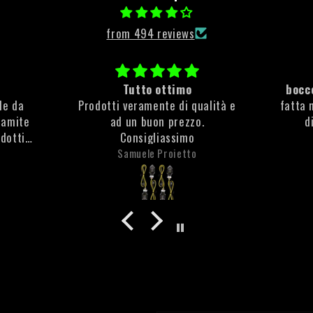
from 494 reviews
Tutto ottimo
bocce
ile da
Prodotti veramente di qualità e
fatta 
ramite
ad un buon prezzo.
d
odotti
Consigliassimo
e molto
Samuele Proietto
che non
ta la
anti
olto
 è stata
to di