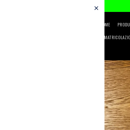
Skip to
content
HOME
PRODU
IMMATRICOLAZI
Skip to
product
information