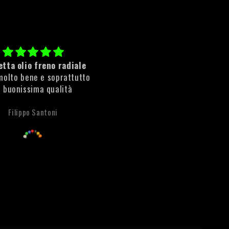
tta olio freno radiale
Cleaner Rust
molto bene e soprattutto
ottimo prodotto rimuove sub
i buonissima qualità
la ruggine!
Filippo Santoni
Anonimo