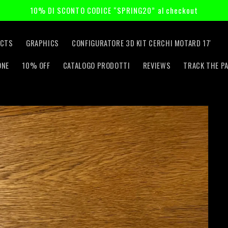
10% DI SCONTO CODICE “SPRING20” al checkout
CTS
GRAPHICS
CONFIGURATORE 3D KIT CERCHI MOTARD 17'
ONE
10% OFF
CATALOGO PRODOTTI
REVIEWS
TRACK THE P