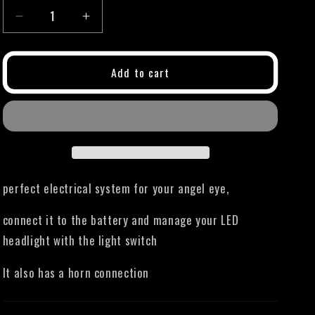
i
Decrease
Increase
o
quantity
quantity
for
for
n
electrical
electrical
Add to cart
system
system
only
only
angel
angel
eye
eye
+
+
horn
horn
perfect electrical system for your angel eye,
connect it to the battery and manage your LED
headlight with the light switch
It also has a horn connection