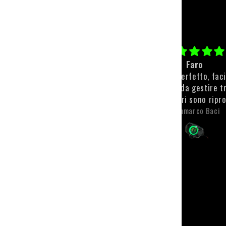
Paracolpi personalizzato
Faro
Qualità top💪🏻💪🏻
Il faro è perfetto, fac
montare e da gestire t
app. I colori sono ripr
molto bene e sono anch
Michele Scaroni
Gianmarco Baci
visibili. L'unica pecca, 
riguarda il faro, è sta
spedizione che, tra t
problemi si è fatta m
desiderare. Però l'attesa
ripagata con un prodot
qualità