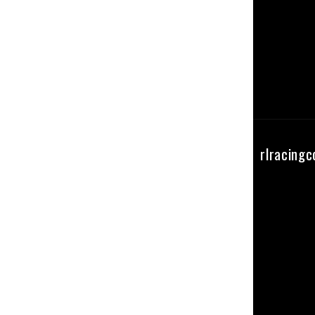
Seguici su instagram
rlracing
@RL_RacingComponents