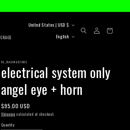
C
United States | USD $
Log
Cart
o
L
in
English
ACKAGE
u
a
n
n
t
RL_RACINGSTORE
g
electrical system only
r
u
angel eye + horn
y
a
/
g
r
e
Regular
$95.00 USD
price
e
Shipping
calculated at checkout.
g
Quantity
Quantity