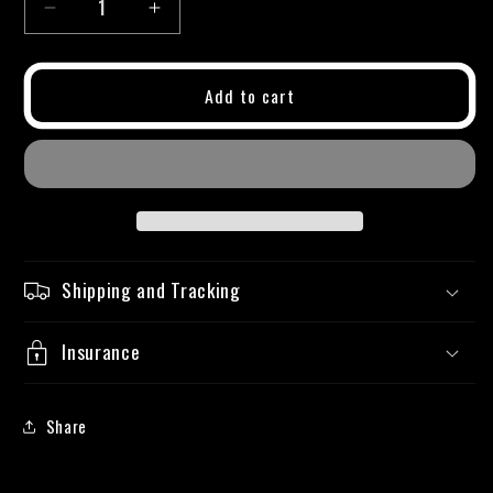
Decrease
Increase
quantity
quantity
for
for
Idrostop
Idrostop
Add to cart
Shipping and Tracking
Insurance
Share