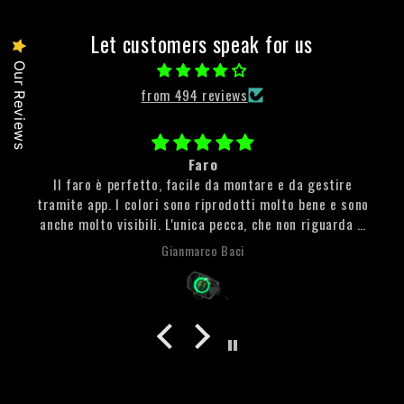
Let customers speak for us
Our Reviews
from 494 reviews
Faro
Il faro è perfetto, facile da montare e da gestire
tramite app. I colori sono riprodotti molto bene e sono
anche molto visibili. L'unica pecca, che non riguarda il
faro, è stata la spedizione che, tra tanti problemi si è
Gianmarco Baci
fatta molto desiderare. Però l'attesa è stata ripagata
con un prodotto di qualità