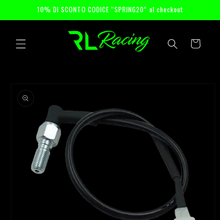
Skip to
10% DI SCONTO CODICE “SPRING20” al checkout
content
Cart
Skip to
product
information