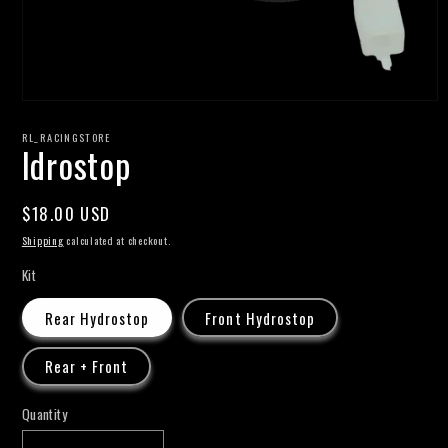
Open
media
1
RL_RACINGSTORE
Idrostop
in
modal
Regular
$18.00 USD
price
Shipping
calculated at checkout.
Kit
Rear Hydrostop
Front Hydrostop
Rear + Front
Quantity
Quantity