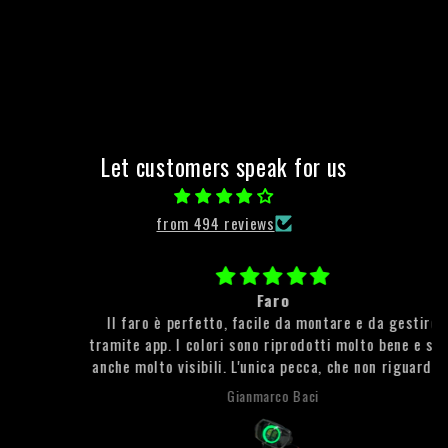
Let customers speak for us
from 494 reviews
Faro
Il faro è perfetto, facile da montare e da gestire
tramite app. I colori sono riprodotti molto bene e sono
anche molto visibili. L'unica pecca, che non riguarda il
faro, è stata la spedizione che, tra tanti problemi si è
Gianmarco Baci
fatta molto desiderare. Però l'attesa è stata ripagata
con un prodotto di qualità