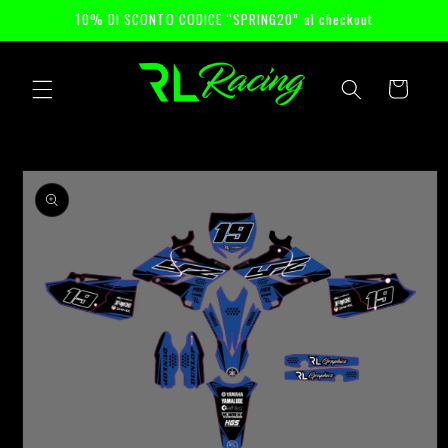
Skip to
10% DI SCONTO CODICE “SPRING20” al checkout
content
Cart
Skip to
product
information