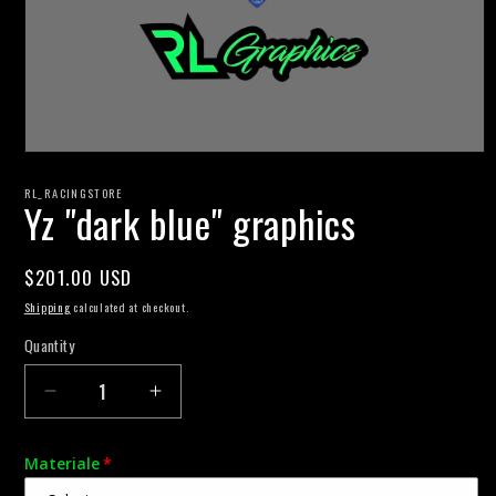
Open
media
1
RL_RACINGSTORE
Yz "dark blue" graphics
in
modal
Regular
$201.00 USD
price
Shipping
calculated at checkout.
Quantity
Quantity
Decrease
Increase
quantity
quantity
for
for
Materiale
Yz
Yz