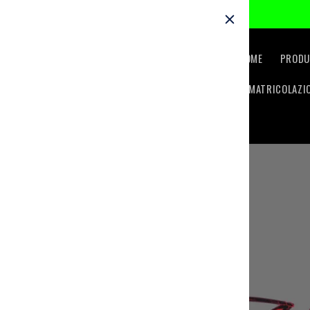
Skip to
content
HOME
PRODU
IMMATRICOLAZI
Skip to
product
information