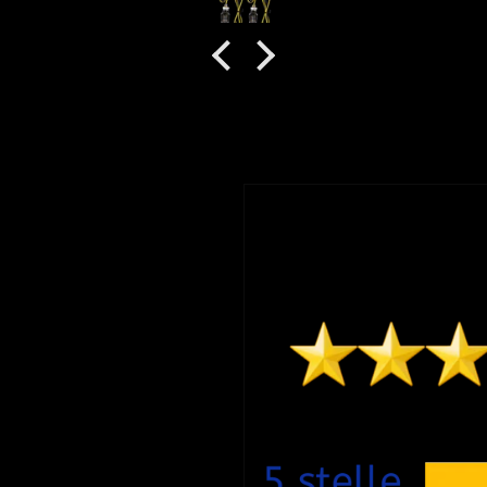
ta la
anti
olto
 è stata
to di