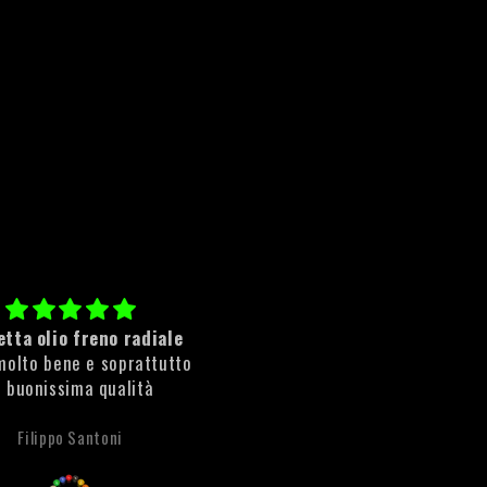
tta olio freno radiale
Cleaner Rust
molto bene e soprattutto
ottimo prodotto rimuove sub
i buonissima qualità
la ruggine!
Filippo Santoni
Anonimo