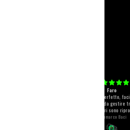
Paracolpi personalizzato
Faro
Qualità top💪🏻💪🏻
Il faro è perfetto, fac
montare e da gestire t
app. I colori sono ripr
molto bene e sono anch
Michele Scaroni
Gianmarco Baci
visibili. L'unica pecca, 