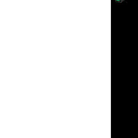
riguarda il faro, è sta
spedizione che, tra t
problemi si è fatta m
desiderare. Però l'attesa
ripagata con un prodot
qualità