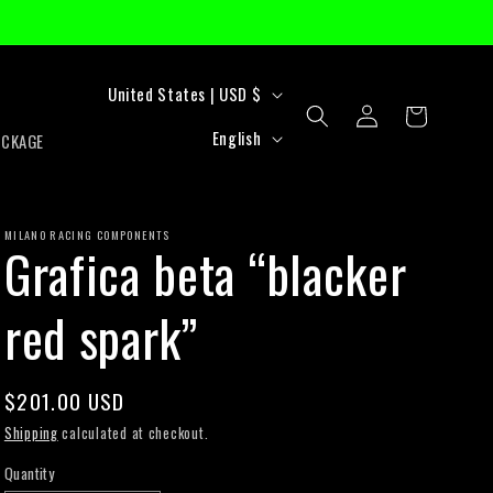
C
United States | USD $
Log
Cart
o
L
in
English
ACKAGE
u
a
n
n
t
MILANO RACING COMPONENTS
g
Grafica beta “blacker
r
u
red spark”
y
a
/
g
r
e
Regular
$201.00 USD
price
e
Shipping
calculated at checkout.
g
Quantity
Quantity