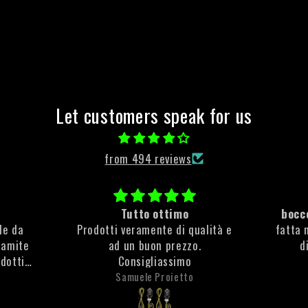
Let customers speak for us
from 494 reviews
Tutto ottimo
bocce
ile da
Prodotti veramente di qualità e
fatta 
ramite
ad un buon prezzo.
d
odotti
Consigliassimo
e molto
Samuele Proietto
che non