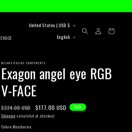
C
United States | USD $
Log
Cart
o
L
in
English
ACKAGE
u
a
n
n
t
MILANO RACING COMPONENTS
g
Exagon angel eye RGB
r
u
V-FACE
y
a
/
g
r
e
Regular
Sale
$177.00 USD
$324.00 USD
Sale
price
price
e
Shipping
calculated at checkout.
g
Colore Mascherina