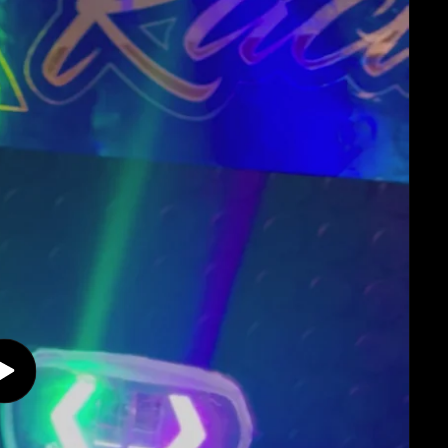
Play
video