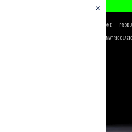
Skip to
content
HOME
PRODU
IMMATRICOLAZI
Skip to
product
information